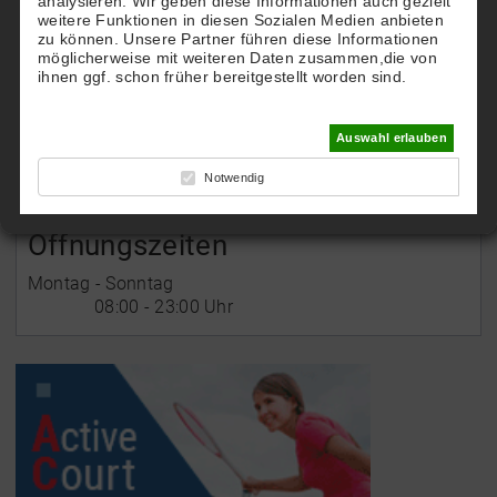
HTG Hallen-Tennis-Gemeinschaft Rastatt
analysieren. Wir geben diese Informationen auch gezielt
weitere Funktionen in diesen Sozialen Medien anbieten
co. TC Blau-Gold Rastatt
zu können. Unsere Partner führen diese Informationen
Postfach 2308
möglicherweise mit weiteren Daten zusammen,die von
76413 Rastatt
ihnen ggf. schon früher bereitgestellt worden sind.
E-Mail:
Auswahl erlauben
htg-service@gmx.de
Notwendig
Öffnungszeiten
Montag - Sonntag
08:00 - 23:00 Uhr