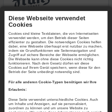
Diese Webseite verwendet
Cookies
Plätze online buchen
Cookies sind kleine Textdateien, die von Internetseiten
verwendet werden, um den Betrieb dieser Seiten
Buchen Sie hier ihre Tennisplätze online. Wir
effizienter zu gestalten. Die notwendigen Cookies helfen
freuen uns auf Sie.
dabei, eine Webseite überhaupt erst nutzbar zu machen,
indem sie Grundfunktionen wie Seitennavigation und
Zugriff auf sichere Bereiche der Webseite ermöglichen.
Die Webseite kann ohne diese Cookies nicht richtig
funktionieren. Nach dem Gesetz dürfen wir diese
Cookies auf Ihrem Gerät speichern, wenn diese für den
Betrieb der Seite unbedingt notwendig sind.
Kontakt
Für alle anderen Cookie-Typen benötigen wir Ihre
Adresse:
Erlaubnis:
Jahnallee 13
76437 Rastatt
Diese Seite verwendet unterschiedliche Cookies. Auch
um Inhalte und Anzeigen, auf sie personalisiert,
Kontakt:
zuordnen zu können und um unsere Website zu