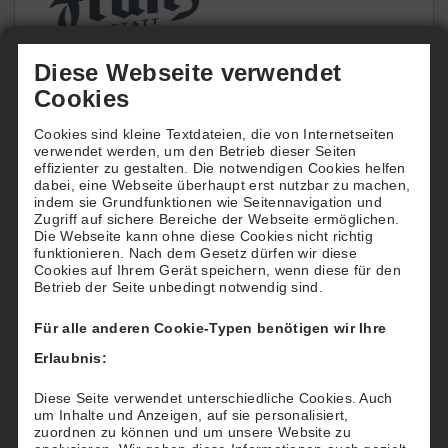
Diese Webseite verwendet
Cookies
Plätze online buchen
Cookies sind kleine Textdateien, die von Internetseiten
verwendet werden, um den Betrieb dieser Seiten
Buchen Sie hier ihre Tennisplätze online. Wir
effizienter zu gestalten. Die notwendigen Cookies helfen
freuen uns auf Sie.
dabei, eine Webseite überhaupt erst nutzbar zu machen,
indem sie Grundfunktionen wie Seitennavigation und
Zugriff auf sichere Bereiche der Webseite ermöglichen.
Die Webseite kann ohne diese Cookies nicht richtig
funktionieren. Nach dem Gesetz dürfen wir diese
Cookies auf Ihrem Gerät speichern, wenn diese für den
Betrieb der Seite unbedingt notwendig sind.
Kontakt
Für alle anderen Cookie-Typen benötigen wir Ihre
Adresse:
Erlaubnis:
Jahnallee 13
76437 Rastatt
Diese Seite verwendet unterschiedliche Cookies. Auch
um Inhalte und Anzeigen, auf sie personalisiert,
Kontakt:
zuordnen zu können und um unsere Website zu