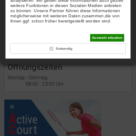
HTG Hallen-Tennis-Gemeinschaft Rastatt
analysieren. Wir geben diese Informationen auch gezielt
weitere Funktionen in diesen Sozialen Medien anbieten
co. TC Blau-Gold Rastatt
zu können. Unsere Partner führen diese Informationen
Postfach 2308
möglicherweise mit weiteren Daten zusammen,die von
76413 Rastatt
ihnen ggf. schon früher bereitgestellt worden sind.
E-Mail:
Auswahl erlauben
htg-service@gmx.de
Notwendig
Öffnungszeiten
Montag - Sonntag
08:00 - 23:00 Uhr